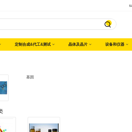
s

定制合成&代工&测试
晶体及晶片
设备和仪器
基因
类