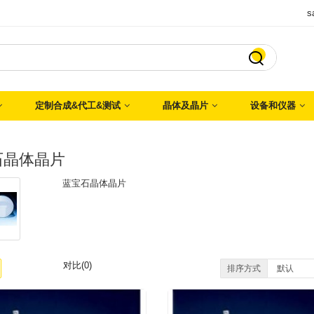
s

定制合成&代工&测试
晶体及晶片
设备和仪器
石晶体晶片
蓝宝石晶体晶片
对比(0)
排序方式