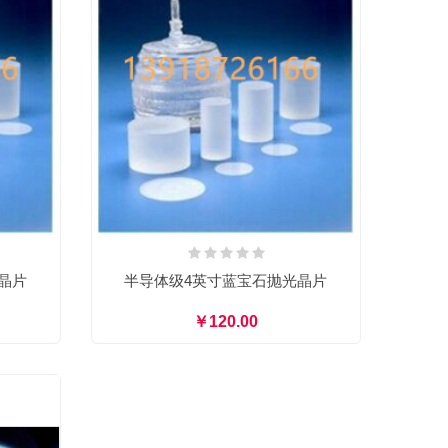
晶片
半导体级4英寸蓝宝石抛光晶片
￥120.00