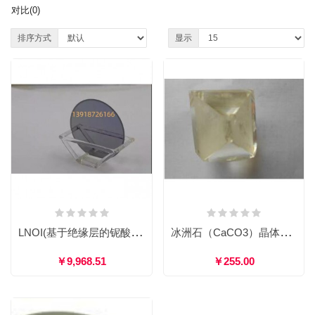
对比(0)
排序方式
显示
LNOI(基于绝缘层的铌酸锂)晶片
冰洲石（CaCO3）晶体晶片
￥9,968.51
￥255.00